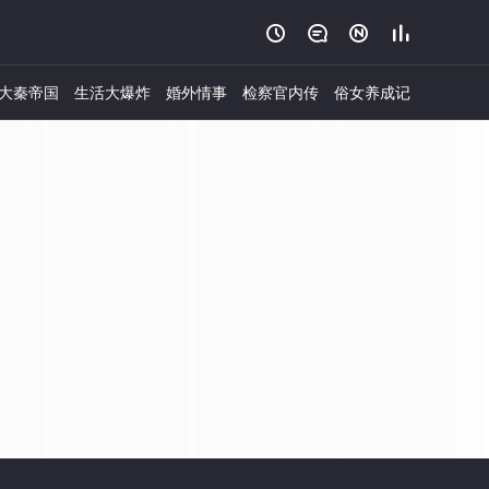




大秦帝国
生活大爆炸
婚外情事
检察官内传
俗女养成记