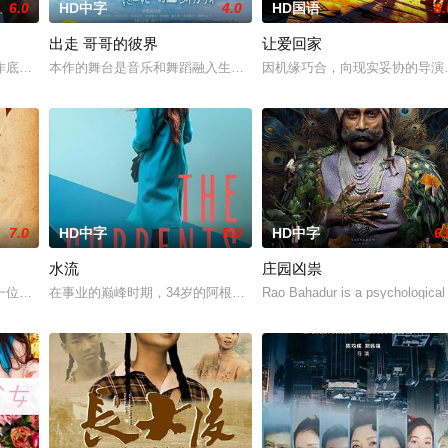
6.0
HD中字
4.0
HD国语
8.
出走 哥哥的彼界
让爱回家
多年轻人一样，自以为是，敏感错弱，没有被认可的才华。他们
作底色，在尊重历史真实性的前提下，以年轻化、科技化的光影语言活化红色记
本作的舞台是音乐和舞蹈融入生活的冲绳。与母亲朱音、妹妹舞一起
因机缘巧合，向现实妥协的导演
7.0
HD中字
5.0
HD中字
6.
水流
庄园凶祟
无恢复可能的四肢——的治疗方法，而一步步踏入在追求理想
一位小镇女子向疏远的哥哥借了钱，独自一人踏上穿越西德克萨斯州的旅程，寻
在事业的巅峰时期，34岁的阿根廷造型师丽娜在瑞士的一场颁奖典礼
Rao Bahadur is a psychological