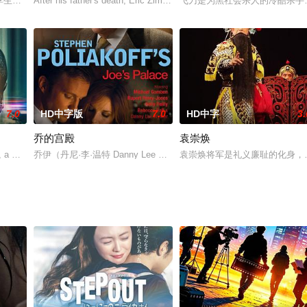
从这个世界上消失的河野淳和无法停止相信他就是自己真命天子
e是18岁的孪生兄弟。他们打算瞒着父亲去西班牙参加离异母亲的葬礼。旅途并不顺利，
After his father's death, Eric Zimmerman travels to
飞刀是为黑社会杀人的冷酷杀手
7.0
HD中字版
7.0
HD中字
3.
乔的宫殿
袁崇焕
哥伦比亚的欧洲人，她来到波哥大看望她生病的
, a Marine war veteran strugg
乔伊（丹尼·李·温特 Danny Lee Wynter 饰）生活在一间富丽
袁崇焕将军是礼义廉耻的化身，