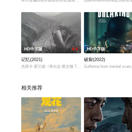
本片改编自高木由奈的同名漫画，讲述了在爱上别人的那一刻就
Quentin和Antoin
HD中字版
6.0
HD中字版
记忆(2021)
破裂(2022)
杰西卡·霍兰德（蒂尔达·斯文顿 Tilda Swinton 饰）是旅居
Suffering from mental scars
相关推荐