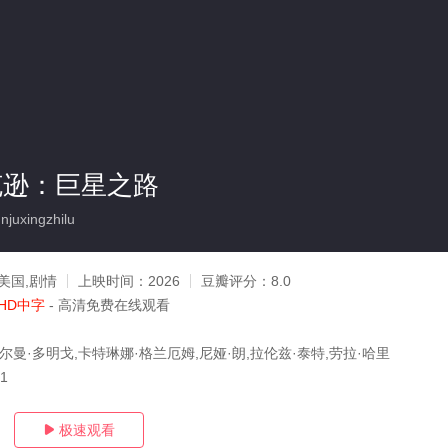
克逊：巨星之路
juxingzhilu
美国,剧情
上映时间：
2026
豆瓣评分：
8.0
HD中字
- 高清免费在线观看
尔曼·多明戈,卡特琳娜·格兰厄姆,尼娅·朗,拉伦兹·泰特,劳拉·哈里
11
极速观看
