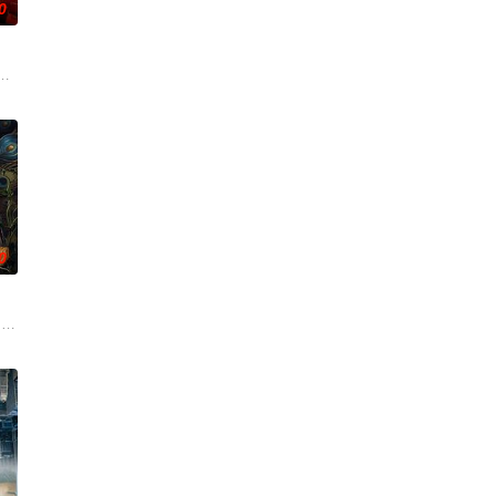
0
忆，生动诠释了“艰
生活的照屋踊，憧憬舞蹈学校的丽莎，开始了舞蹈生涯。朱
朱达仁萌生拍一部《河南人在北京》电影的念头，在说服主编姚松、老乡韩战
0
求紧急医疗救助。一
后，被一种突如其来的冲动驱使。回到布宜诺斯艾利斯后
 drama set against the bac