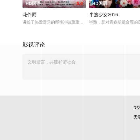
HD国语
5.0
HD国语
花伴雨
半熟少女2016
讲述了热爱音乐的邱峰冲破重重阻力，克服种种困难，组建乐队
半熟，是对青春期最合理的
影视评论
RS
天