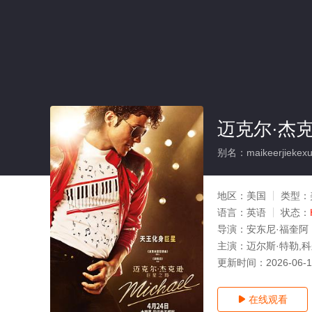
迈克尔·杰
别名：maikeerjiekexun
地区：
美国
类型：
语言：
英语
状态：
导演：
安东尼·福奎阿
主演：
迈尔斯·特勒,科
更新时间：
2026-06-
在线观看
