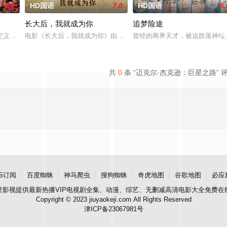
5.0
HD国语
7.0
HD国语
6.
长大后，我就成为你
追梦险途
追求自己的音乐梦想，并走出了困住他的亲情隔阂，和父亲和解
定义，它是梦开始的地方，没有深思熟虑，只有最单纯的坚定，然而，在这个充
电影《长大后，我就成为你》由中共四川省第十一届党代表、第十二
曾经的商界天才，被迫跌落神坛
共
0
条 “迈克尔·杰克逊：巨星之路” 
S订阅
百度蜘蛛
神马爬虫
搜狗蜘蛛
奇虎地图
谷歌地图
必应
堂影视
提供最新热播VIP电视剧全集、动漫、综艺、无删减高清电影大全免费在
Copyright © 2023 jiuyaokeji.com All Rights Reserved
津ICP备23067981号