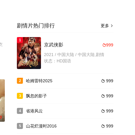
剧情片热门排行
更多

·
1
克
京武侠影
999

国电
2021 / 中国大陆 / 中国大陆,剧情
状态：HD国语
哈姆雷特2025
999
2

飘忽的影子
999
3

省港风云
999
4

0
山花烂漫时2016
999
5
