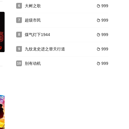
偷尝
，浸淫这一行当多年，双手沾满了鲜血的他感到异常疲惫，萌生了退意。就在
大树之歌
999
6

超级市民
999
7

煤气灯下1944
999
8

0
九纹龙史进之替天行道
999
9

别有动机
999
10

堂皇的宅子里，是负责这里秩序和卫生的清
炎黄子孙的楷模。袁崇焕于山河破碎民族危亡之际，抛妻弃子投笔从戎，是舍