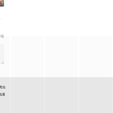
0
满意外的年纪，未来
届中华慈善奖最具爱心慈善楷模张彦杰老师的故事改编，通
。被那微不足道的成就麻醉过后他该如何面对现实，能改变他的命运的是谁？
评论
爬虫
线看