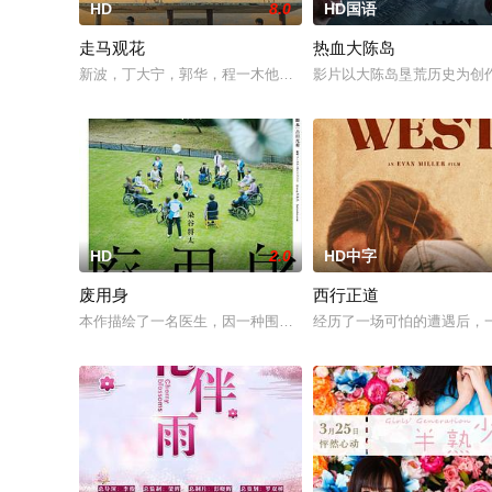
HD
8.0
HD国语
走马观花
热血大陈岛
新波，丁大宁，郭华，程一木他们毕业于同一所大学。他们和很
影片以大陈岛垦荒历史为创
HD
2.0
HD中字
废用身
西行正道
本作描绘了一名医生，因一种围绕“废用身”——因瘫痪等原因已
经历了一场可怕的遭遇后，