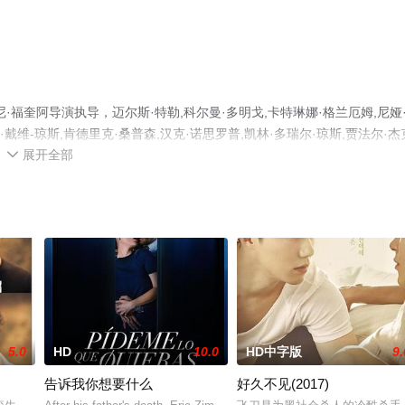
福奎阿导演执导，迈尔斯·特勒,科尔曼·多明戈,卡特琳娜·格兰厄姆,尼娅
夫·戴维-琼斯,肯德里克·桑普森,汉克·诺思罗普,凯林·多瑞尔·琼斯,贾法尔·杰
展开全部
卡·麦克尼尔,莫妮克·林赛,奥利维娅·塔卡格什,凯蒂·凯等演员精彩演绎的美

电影网，更多相关信息可移步至豆瓣电影、电视猫或剧情网等平台了解。
5.0
HD
10.0
HD中字版
9.
告诉我你想要什么
好久不见(2017)