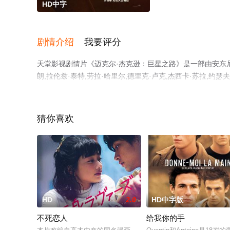
HD中字
剧情介绍
我要评分
天堂影视剧情片《迈克尔·杰克逊：巨星之路》是一部由安东尼·
朗,拉伦兹·泰特,劳拉·哈里尔,德里克·卢克,杰西卡·苏拉,约瑟
逊,朱利亚诺·瓦尔迪,乔·吉列特,内森尼尔·洛根·麦金太尔,迈
影，手机免费在线观看高清未删减完整版电影大全就上天堂
猜你喜欢
HD
2.0
HD中字版
不死恋人
给我你的手