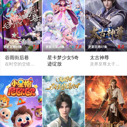
7.0
7.0
8.0
更新至第04集
更新至第14集
更新至第07集
谷雨街后巷
星卡梦少女5奇
太古神尊
迹绽放
在时空的交错点开着一间酒馆——谷雨街后巷。 无论城市的角落
灵界至尊太子惨遭
2026 / 中国大陆 / 国产动漫