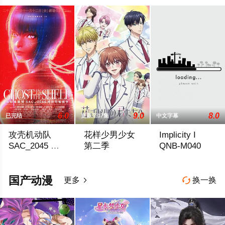
6.0
9.0
8.0
已完结
更新至07集
中文字幕
攻壳机动队
花样少男少女
Implicity I
SAC_2045 持
第二季
QNB-M040
续可能战争
Netflix 影集《攻壳机动队：SAC_2045》第 1 季脱胎换骨
在第二季中，通过修学旅行和舞会等在原
■episode0 
国产动漫
更多
换一换

