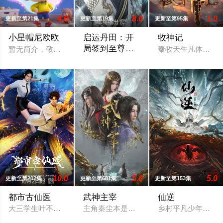
4.0
8.0
1.0
更新至第21集
更新至第19集
更新至第95集
小星帽尼欧欧
启运丹田：开
牧神记
局签到至尊丹
暂无简介，敬请期待
秦牧天生凡体，历
田
神王之子秦书身为神子，却天生凡体凡命
10.0
5.0
5.0
更新至第202集
更新至第681集
更新至第153集
都市古仙医
武神主宰
仙逆
大三学生叶不凡，为了给母亲筹集医药费碰瓷，不料遇到不按套
主角秦尘本是武域中最顶尖的天才强者，
乡村平凡少年王林