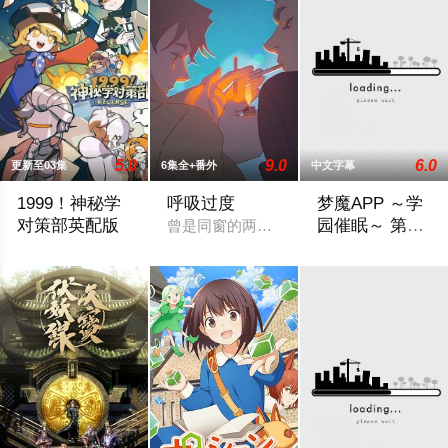
5.0
9.0
6.0
更新至03集
6集全+番外
中文字幕
1999！神秘学
呼吸过度
梦魔APP ～学
对策部英配版
园催眠～ 第1
曾是同窗的两人在一次同学会上再次见面 
话 62qnbm093
不擅长与人交流、性格腼腆的马库斯在一场乌龙中意外成为了“神
平凡的男学生，偶然