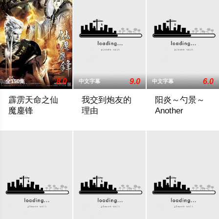
8.0
9.0
6.0
全150集
中文字幕
中文字幕
霹雳天命之仙
我交到炮友的
阳炎～勺景～
魔鏖锋
理由
Another
天命苦劫修羅海，三光盡現仙門在，仙魔鏖鋒戰雲開，邪心魔佛
已婚熟女与小处男的故事
在乡村的一所古老