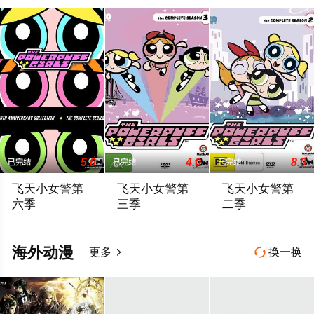
5.0
4.0
8.0
已完结
已完结
已完结
飞天小女警第
飞天小女警第
飞天小女警第
六季
三季
二季
三位超能小女警拥有无与伦比的超级力量，她们在睡前打击犯罪，
三位超能小女警拥有无与伦比的超级力量，
绝大部分的故事都发生在
海外动漫
更多
换一换

