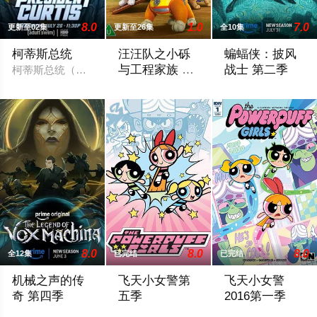
8.0
1.0
7.0
更新至02集
更新至26集
全10集
柯蒂斯总统
汪汪队之小砾
蝙蝠侠：披风
与工程家族 第
战士 第二季
柯蒂斯总统（凯斯·大卫 Keith David 配音）及其古怪的幕
三季
《汪汪队之小砾与工程家族第2季》是著
暂无简介，敬请期
8.0
8.0
8.0
全12集
已完结
已完结
机械之声的传
飞天小女警第
飞天小女警
奇 第四季
五季
2016第一季
Prime Video续订第四季。
三位超能小女警拥有无与伦比的超级力量，
Cartoon Ne