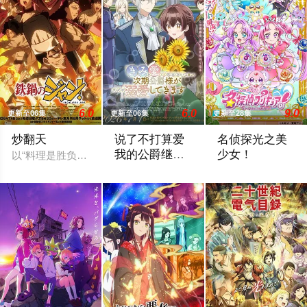
6.0
6.0
9.0
更新至06集
更新至06集
更新至28集
炒翻天
说了不打算爱
名侦探光之美
我的公爵继承
少女！
以“料理是胜负”为信念、“中国菜霸王”秋山阶一郎的孙子秋山酱
人，不知为何
有一份通知从天而降来到没落贵族的千金
动画舞台设定在199
对我宠爱有加