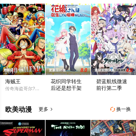
8.0
8.0
4.0
更新至1173集
更新至05集
更新至第06集
海贼王
花织同学转生
碧蓝航线微速
后还是想干架
前行第二季
传奇海盗哥尔?D?罗杰在临死前曾留下关于其毕生的财富“One P
神流星，职业尼特。 蛰居在家沉迷游戏度
「碧蓝航线 微速前
欧美动漫
更多
换一换

