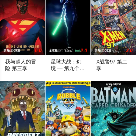
6.0
2.0
3.0
更新至09集
全8集
更新至08集
我与超人的冒
星球大战：幻
X战警97 第二
险 第三季
境 — 第九个绝
季
地武士
During Friday’s panel, Ouweleen also revealed that “My A
该剧延续《星球大战：幻境》的世界观，
X战警被分散到了各