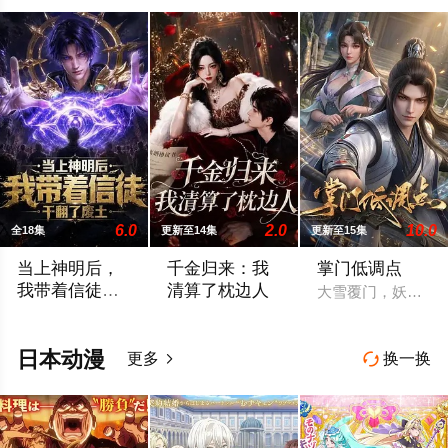
6.0
2.0
10.0
全18集
更新至14集
更新至15集
当上神明后，
千金归来：我
掌门低调点
我带着信徒干
清算了枕边人
大雪覆门，妖修突
翻了废土
大学生楚寒误入废土神选游戏，新手保护期即将结束，他急中生智
林月桐婚后八年发现丈夫顾明轩联合情人
日本动漫
更多
换一换

