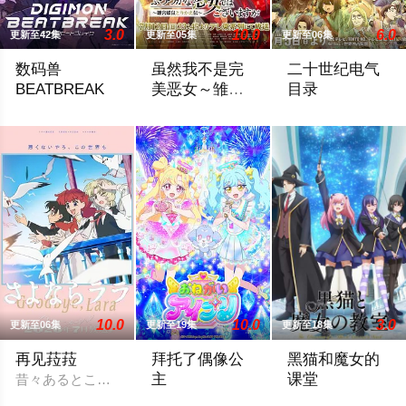
3.0
10.0
6.0
更新至42集
更新至05集
更新至06集
数码兽
虽然我不是完
二十世纪电气
BEATBREAK
美恶女～雏宫
目录
蝶鼠替换传～
从人类的思想和感情诞生的「e-脉冲」，被作为AI辅助装置「
为了培养下一任皇妃，从五大名门中召集了
故事发生在明治四十
10.0
10.0
3.0
更新至06集
更新至19集
更新至18集
再见菈菈
拜托了偶像公
黑猫和魔女的
主
课堂
昔々あるところに、ララという人魚のプリンセスがおりました。
ミラーパクトを開いたら、メイクとコー
丝碧卡・瓦戈的目