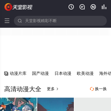






动漫片库
国产动漫
日本动漫
欧美动漫
海外

高清动漫大全
更多
换一换

