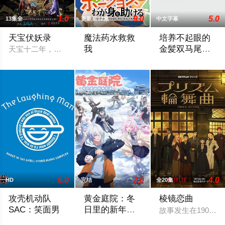
1.0
9.0
5.0
13集全
更新至12集
中文字幕
天宝伏妖录
魔法药水救救
培养不起眼的
我
金髪双马尾妹
天宝十二年，不谙世事的英俊少年孔鸿俊，肩负三项重任离开太
子 d_108362
普通的女子高中生·枫在一条陌生的巷子
培养不起眼的金髪
6.0
7.0
4.0
HD
完结
全20集
攻壳机动队
黄金庭院：冬
棱镜恋曲
SAC：笑面男
日里的新年愿
故事发生在1900
望
2024年，发生了MM制造公司"濑良野基因混合社"的社长绑架案
“在寒冷的冬日，与「黄金庭院」的大家