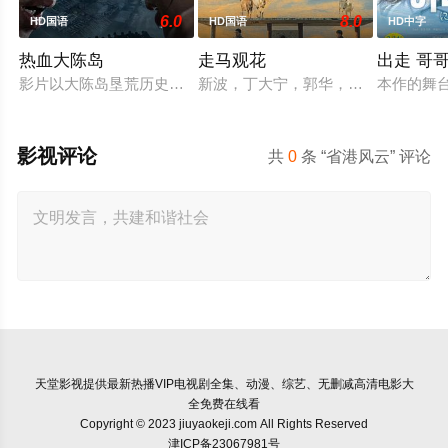
6.0
8.0
HD国语
HD国语
HD中字
热血大陈岛
走马观花
出走 哥
影片以大陈岛垦荒历史为创作底色，在尊重历史真实性的前提下
新波，丁大宁，郭华，程一木他们毕
本作的舞
影视评论
共
0
条 “省港风云” 评论
天堂影视
提供最新热播VIP电视剧全集、动漫、综艺、无删减高清电影大
全免费在线看
Copyright © 2023 jiuyaokeji.com All Rights Reserved
津ICP备23067981号