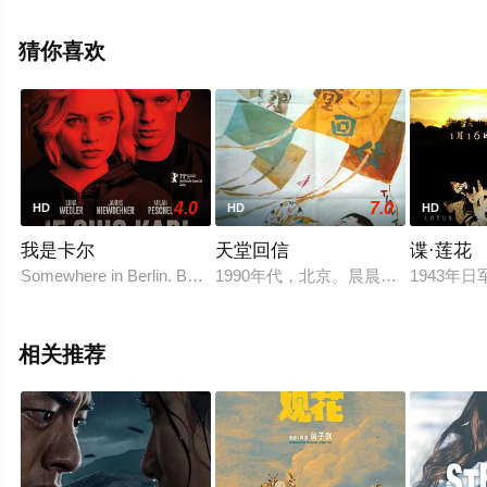
上天堂电影网，更多相关信息可移步至豆瓣电影、电视猫
或剧情网等平台了解。
猜你喜欢
4.0
7.0
HD
HD
HD
我是卡尔
天堂回信
谍·莲花
Somewhere in Berlin. But not just any time, this is here
1990年代，北京。晨晨（石晨 饰
1943年
相关推荐