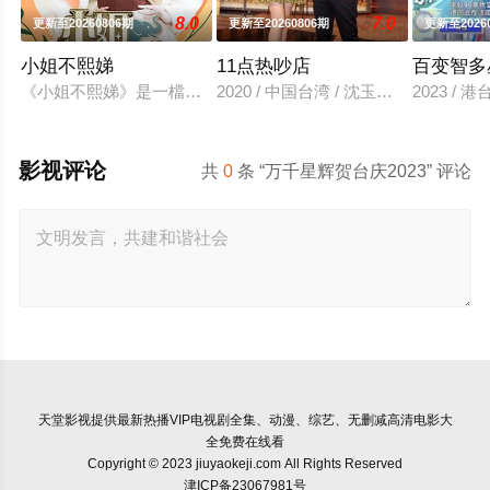
8.0
7.0
更新至20260806期
更新至20260806期
更新至2026
小姐不熙娣
11点热吵店
百变智多
《小姐不熙娣》是一檔以女性做為出發點，討論內容聚焦女性職
2020 / 中国台湾 / 沈玉琳,殷悦
2023 / 
影视评论
共
0
条 “万千星辉贺台庆2023” 评论
天堂影视
提供最新热播VIP电视剧全集、动漫、综艺、无删减高清电影大
全免费在线看
Copyright © 2023 jiuyaokeji.com All Rights Reserved
津ICP备23067981号