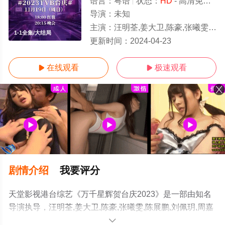
语言：
粤语
状态：
HD
- 高清免费在线观看
导演：
未知
主演：
汪明荃,姜大卫,陈豪,张曦雯,陈展鹏,刘佩玥,周嘉洛,游嘉欣,王祖蓝,阮兆祥,李思捷
1-1全集/大结局
更新时间：
2024-04-23
在线观看
极速观看


剧情介绍
我要评分
天堂影视港台综艺《万千星辉贺台庆2023》是一部由知名
导演执导，汪明荃,姜大卫,陈豪,张曦雯,陈展鹏,刘佩玥,周嘉
洛,游嘉欣,王祖蓝,阮兆祥,李思捷,陈慧娴,尹光,郭柏妍,苏韵
