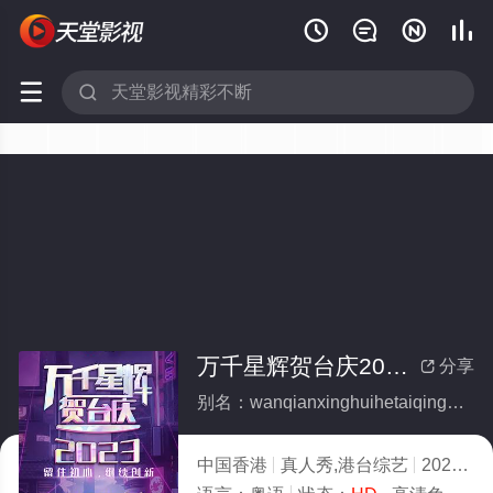






万千星辉贺台庆2023(全集)
分享

别名：wanqianxinghuihetaiqing2023
中国香港
真人秀,港台综艺
2023
3.