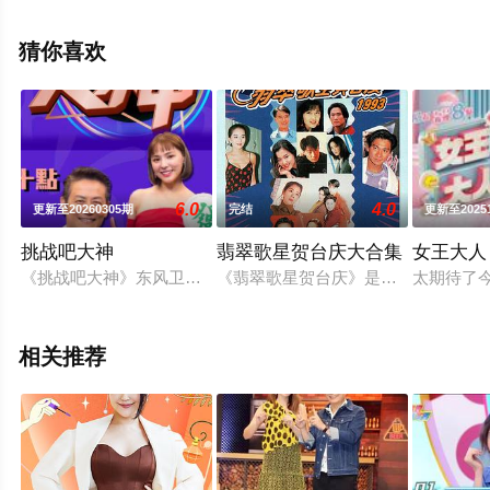
姿,古佩玲,王敏慈,郭珮文,蔡思贝,何广沛,甄泽权,刘温馨,梁
超怡,林钰洧,邢慧敏,梁允瑜,麦诗晴,吴伟豪,孔德贤,冼靖峰,
猜你喜欢
焦浩轩,阮浩棕,黄耀煌,吴幸美,陈懿德等演员精彩演绎的中
国香港综艺，大结局剧情已揭晓（1-1全集），手机免费在
线观看高清未删减完整版综艺节目就上天堂电影网，更多
相关信息可移步至豆瓣综艺、电视猫或剧情网等平台了
解。
6.0
4.0
更新至20260305期
完结
更新至2025
挑战吧大神
翡翠歌星贺台庆大合集
女王大人
《挑战吧大神》东风卫视全新棋牌类益智型节目，由徐乃麟、熊
《翡翠歌星贺台庆》是香港TVB电视
太期待了
相关推荐