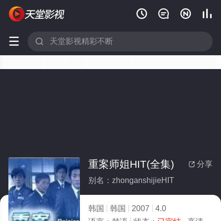






重案师姐HIT(全集)
分享

别名：zhonganshijieHIT
韩国
韩国
2007
4.0