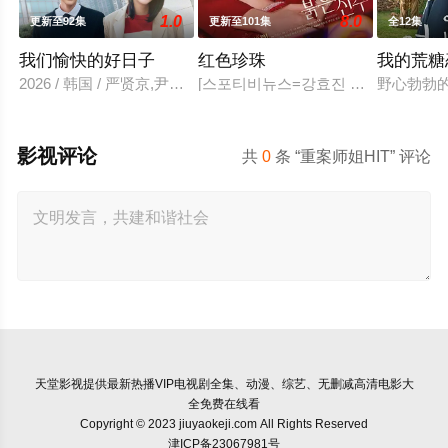
1.0
8.0
更新至92集
更新至101集
全12集
我们愉快的好日子
红色珍珠
我的荒糖
2026 / 韩国 / 严贤京,尹仲勋,申正允,尹多英,金惠玉,鲜于在德,
[스포티비뉴스=강효진 기자] 배우 박
野心勃勃
影视评论
共
0
条 “重案师姐HIT” 评论
天堂影视
提供最新热播VIP电视剧全集、动漫、综艺、无删减高清电影大
全免费在线看
Copyright © 2023 jiuyaokeji.com All Rights Reserved
津ICP备23067981号