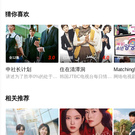
高清未删减完整版电视剧全集就上天堂电影网，更多相关
信息可移步至豆瓣电视剧、电视猫或剧情网等平台了解。
猜你喜欢
3.0
4.0
全12集
已完结
完结
申社长计划
住在清潭洞
Matchi
讲述为了胜率0%的处于悬崖边缘的人们，进行纠纷仲裁的"申社长
韩国JTBC电视台每日情景喜剧《住
网络电视剧
相关推荐