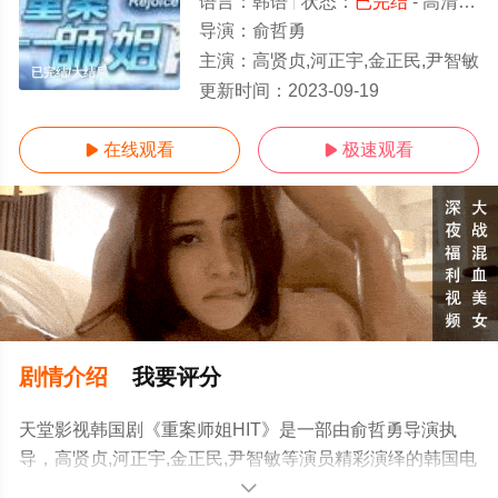
语言：
韩语
状态：
已完结
- 高清免费在线观看
导演：
俞哲勇
主演：
高贤贞,河正宇,金正民,尹智敏
已完结/大结局
更新时间：
2023-09-19
在线观看
极速观看


剧情介绍
我要评分
天堂影视韩国剧《重案师姐HIT》是一部由俞哲勇导演执
导，高贤贞,河正宇,金正民,尹智敏等演员精彩演绎的韩国电
视剧，大结局剧情已揭晓（已完结），手机免费在线观看
