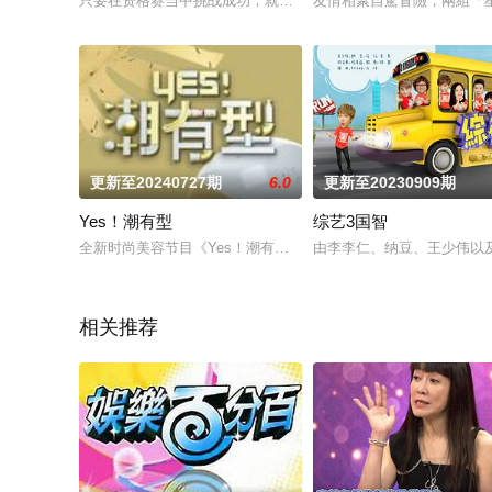
只要在资格赛当中挑战成功，就有机会参加奖金挑战赛，连续答对
友情相聚自駕冒險，兩組「
更新至20240727期
6.0
更新至20230909期
Yes！潮有型
综艺3国智
全新时尚美容节目《Yes！潮有型》拥有最坚强的专业时尚团队
由李李仁、纳豆、王少伟以
相关推荐