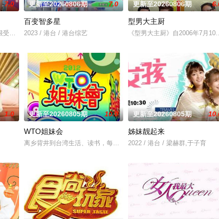
7.0
更新至20260806期
7.0
更新至20260806期
6.
百变智多星
型男大主厨
的娱乐新闻，节目还会请嘉宾现场访谈！节目贴近年轻族群，介
受欢迎的命理节目,各类风水、星座、命理占卜等时下社交必备的流行话题,节
2023 / 港台 / 港台综艺
《型男大主厨》自2006年7月
1.0
更新至20260805期
10.0
更新至20260805期
10.
WTO姐妹会
姊妹靓起来
烈，重新拾起主持棒，带大家继续闹着玩！
离乡背井到台湾生活、读书，每个台湾新住民难免会因为文化差异、
2022 / 港台 / 梁赫群,于子育