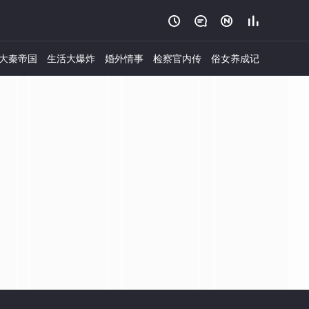




大秦帝国
生活大爆炸
婚外情事
检察官内传
俗女养成记