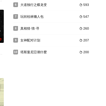
祥、蕭正楠、曹永廉
酷与辛酸、搔到痒处的政治实况。题材从个人推展至社群国
王彩樺、「主廚」胡宇威、「財務總管」夏和熙組成，三人各司其職、發揮所
大道独行之蝶龙变
593
6

玩转桂林懒人包
547
7

真相猜·情·寻
260
8

0
女神配对计划
207
9

塔斯曼尼亞潮什麼
200
10

邀请在线大咖嘉宾加
延伸综艺，主打经营宠物友善民宿。
 Joeman、白瑜、阿拉斯 帶領30位挑戰者，揭開神秘面紗，展現非凡能力。