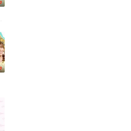
0
目里全部都有,关
10日首播推出以来，收视率长期占据台湾美食教学类节目收视第一名的位置，内
0
风俗不同，在日常生活上遇到许多有趣的事。哪国女生最受