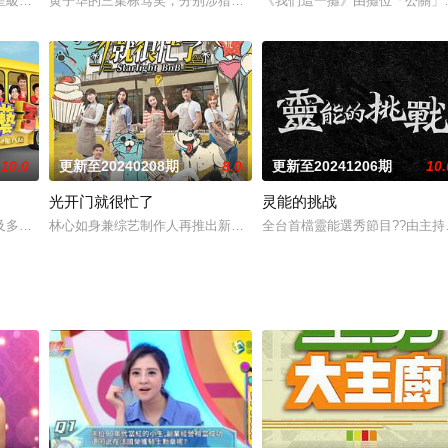
5题，押注成功，就有机会拿30万元奖金！不只靠运气、靠
星級」好友分別開展難能可貴的澳洲公路「駕期」，顯現私下的真摯互動。黎耀
黄子华的三集栋笃笑，分别涉猎过破碎家庭、成长与性、娱乐圈的残
《我們這一攤》由攤位「公關」
10.0
更新至20240208期
8.0
更新至20241206期
10.
光开门就很忙了
灵能的挑战
，给你最炙手的潮流一手资讯，打造最不容错过的精彩内容，
及多位艺人共同主持的外景实境竞赛，号称史上最多主持人的台湾综艺节目每周
林心如身兼综艺制作人再推出新实境节目，同样是剧集《华灯初上》
全台首檔靈能選秀節目??由主持人