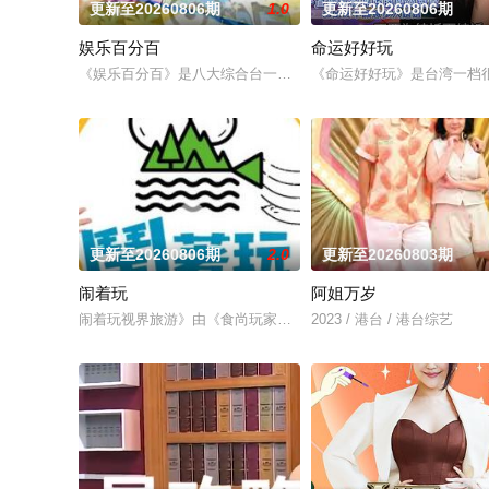
更新至20260806期
1.0
更新至20260806期
娱乐百分百
命运好好玩
《娱乐百分百》是八大综合台一档娱乐新闻节目，每天报道最新
《命运好好玩》是台湾一档很
更新至20260806期
2.0
更新至20260803期
闹着玩
阿姐万岁
闹着玩视界旅游》由《食尚玩家》建造团队以及浩角翔起、颜永
2023 / 港台 / 港台综艺