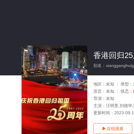
香港回归2
别名：xiangganghuigu
地区：
未知
类型：
语言：
未知
状态：
导演：
未知
主演：
汪明荃,刘德华
更新时间：
2023-09-
在线观看
