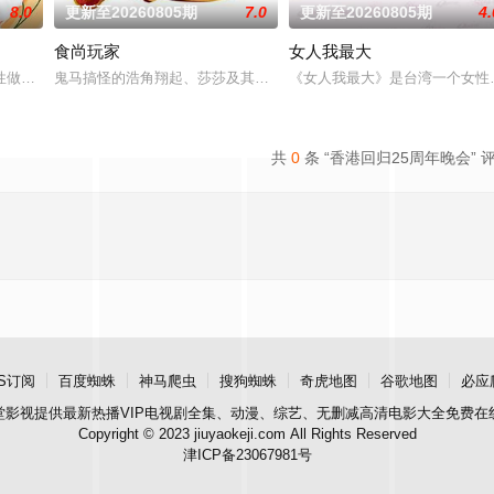
8.0
更新至20260805期
7.0
更新至20260805期
4.
食尚玩家
女人我最大
什麽意思呢？喜欢金庸小说的人必须要来挑战这一题，郭靖第一
性做為出發點，討論內容聚焦女性職場與生活感受的節目。
鬼马搞怪的浩角翔起、莎莎及其他主持人，以轻松有趣、非一般的旅
《女人我最大》是台湾一个女性
共
0
条 “香港回归25周年晚会” 
S订阅
百度蜘蛛
神马爬虫
搜狗蜘蛛
奇虎地图
谷歌地图
必应
堂影视
提供最新热播VIP电视剧全集、动漫、综艺、无删减高清电影大全免费在
Copyright © 2023 jiuyaokeji.com All Rights Reserved
津ICP备23067981号