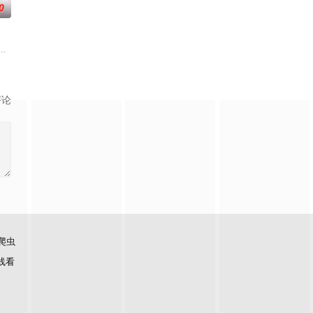
0
游方式，带你游遍世界各地！不管是奢侈豪华团或讲求经济
类的电视娱乐节目，讨论各种女性感兴趣的话题——从头到脚，从里到外，从
评论
爬虫
线看