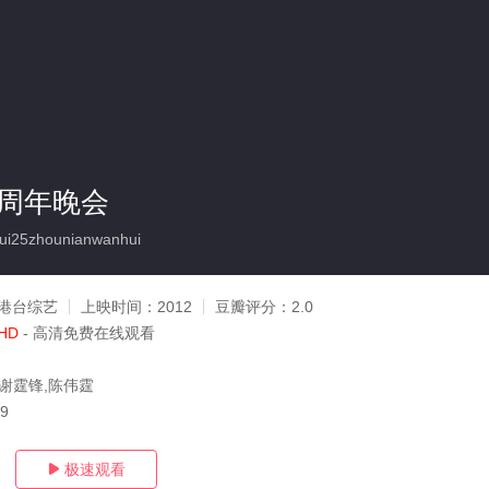
5周年晚会
i25zhounianwanhui
港台综艺
上映时间：
2012
豆瓣评分：
2.0
HD
- 高清免费在线观看
,谢霆锋,陈伟霆
19
极速观看
