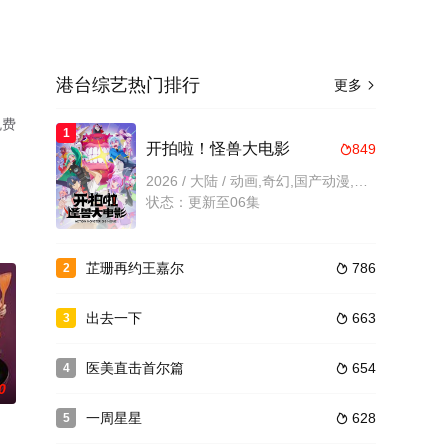
港台综艺热门排行
更多

免费
1
开拍啦！怪兽大电影
849

2026 / 大陆 / 动画,奇幻,国产动漫,港台综艺
状态：更新至06集
芷珊再约王嘉尔
786
2

出去一下
663
3

医美直击首尔篇
654
4

0
一周星星
628
5
