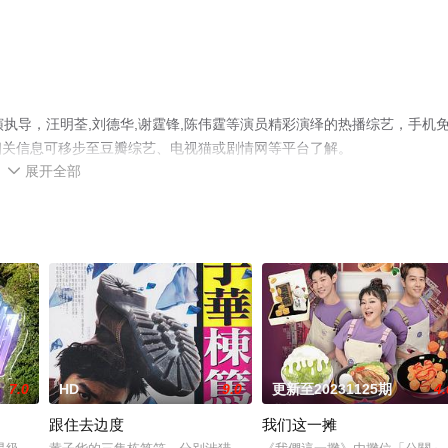
执导，汪明荃,刘德华,谢霆锋,陈伟霆等演员精彩演绎的热播综艺，手机
相关信息可移步至豆瓣综艺、电视猫或剧情网等平台了解。
展开全部

7.0
HD
9.0
更新至20231125期
4.
跟住去边度
我们这一摊