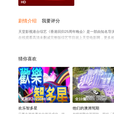
HD
剧情介绍
我要评分
天堂影视港台综艺《香港回归25周年晚会》是一部由知名导演
在线观看高清未删减完整版综艺节目就上天堂电影网，更多
猜你喜欢
更新至20230803期
3.0
全10集
欢乐智多星
他们的澳洲驾期